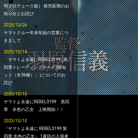
明プロデュース版］ 発売延期のお
知らせとお詫び
2025/12/26
ヤマトクルー年末年始の営業につ
きまして
2025/10/14
「ヤマトよ永遠にREBEL3199_第
四章トレーディングカード5枚セ
ット（全36種）」 についてのお
詫び
2025/10/10
ヤマトよ永遠にREBEL3199 第四
章 水色の乙女 上映開始！！
2025/10/10
『ヤマトよ永遠に REBEL3199 第
四章 水色の乙女』 1週目の入場者