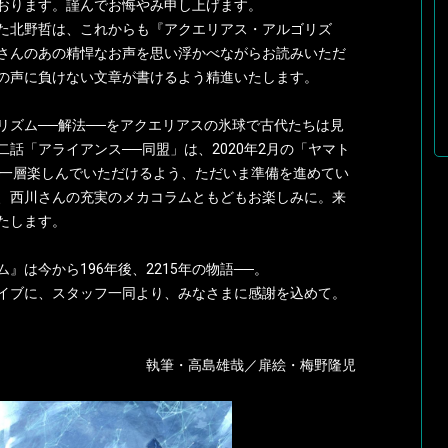
おります。謹んでお悔やみ申し上げます。
た北野哲は、これからも『アクエリアス・アルゴリズ
さんのあの精悍なお声を思い浮かべながらお読みいただ
の声に負けない文章が書けるよう精進いたします。
ズム──解法──をアクエリアスの氷球で古代たちは見
話「アライアンス──同盟」は、2020年2月の「ヤマト
す。一層楽しんでいただけるよう、ただいま準備を進めてい
、西川さんの充実のメカコラムともどもお楽しみに。来
たします。
』は今から196年後、2215年の物語──。
イブに、スタッフ一同より、みなさまに感謝を込めて。
執筆・高島雄哉／扉絵・梅野隆児