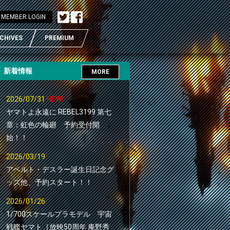
MEMBER LOGIN
CHIVES
PREMIUM
新着情報
MORE
2026/07/31
NEW!
ヤマトよ永遠に REBEL3199 第七
章：虹色の輪廻 予約受付開
始！！
2026/03/19
アベルト・デスラー誕生日記念グ
ッズ他、予約スタート！！
2026/01/26
1/700スケールプラモデル 宇宙
戦艦ヤマト［放映50周年 庵野秀