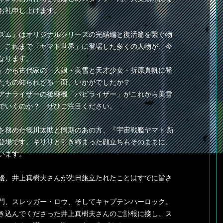
お礼申し上げます。
ズム』はオリジナルシリーズの完結編と復活篇を繋ぐ物
、これまで「ヤマト世界」に登場した多くの人物が、今
なります。
』から古代家の一人娘・美雪と天才少女・折原真帆に登
たちの知られざる一面、いかがでしたか？
アナライザーの後継機「パピライザー」がこれから美雪
でいくのか？ ぜひご注目ください。
務めた徳川太助と同期のあの方、『宇宙戦艦ヤマト 新
登場です。キリリと引き締まった顔立ちもそのままに、
います。
優、井上真樹夫さんが先日旅立たれたことはすでに皆さ
門、スレッガー・ロウ、そしてキャプテンハーロック。
き込んでくださった井上真樹夫さんのご訃報に接し、ス