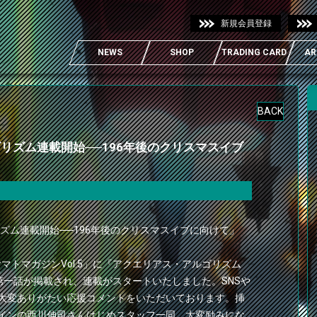
新規会員登録
NEWS
SHOP
TRADING CARD
AR
BACK
リズム連載開始──196年後のクリスマスイブ
ズム連載開始──196年後のクリスマスイブに向けて」
ヤマトマガジンVol.5」に『アクエリアス・アルゴリズム
第一話が掲載され、連載がスタートいたしました。SNSや
大変ありがたい応援コメントをいただいております。挿
インの西川伸司さんはじめスタッフ一同、大変励みにな