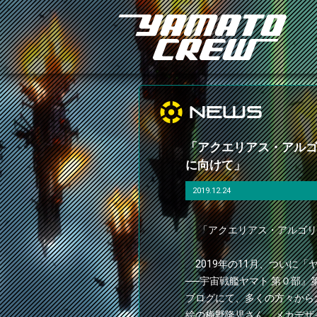
NEWS
「アクエリアス・アルゴ
に向けて」
2019.12.24
「アクエリアス・アルゴリ
2019年の11月、ついに「
──宇宙戦艦ヤマト 第０部』
ブログにて、多くの方々から
絵の梅野隆児さん、メカデザ