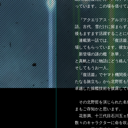
っています。この場を借りて
『アクエリアス・アルゴリ
語。古代、雪だけに留まらず
後もますます活躍することに
連載第一話では、『復活篇
場してもらっています。彼女
新登場の謎の艦「氷華」、
と真帆と共に物語にどう絡ん
そしてもうお一人。
『復活篇』でヤマト機関長を
たなる旅立ち』から北野哲も
卓越した操艦技術を披露して
その北野哲を演じられた名
まもご存知かと思います。
花形満、十三代目石川五ェ
数々のキャラクターに命を吹