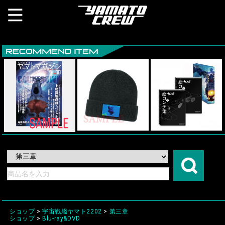
ショップ
>
宇宙戦艦ヤマト2202
>
第三章
ショップ
>
Blu-ray&DVD