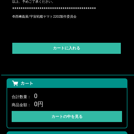
以上、予めご了承ください。
****************************************
©西﨑義展/宇宙戦艦ヤマト2202製作委員会
0
合計数量：
0円
商品金額：