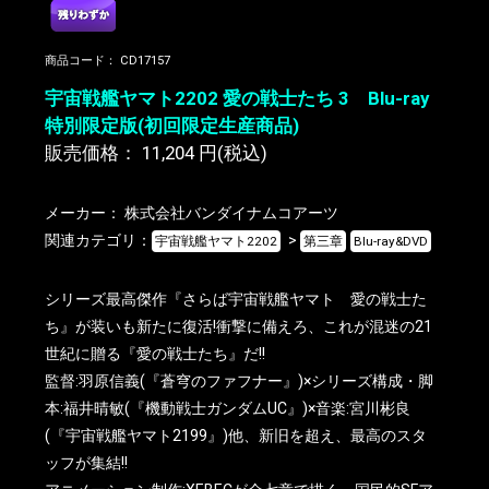
商品コード：
CD17157
宇宙戦艦ヤマト2202 愛の戦士たち 3 Blu-ray
特別限定版(初回限定生産商品)
販売価格：
11,204
円(税込)
メーカー：
株式会社バンダイナムコアーツ
関連カテゴリ：
>
宇宙戦艦ヤマト2202
第三章
Blu-ray&DVD
シリーズ最高傑作『さらば宇宙戦艦ヤマト 愛の戦士た
ち』が装いも新たに復活!衝撃に備えろ、これが混迷の21
世紀に贈る『愛の戦士たち』だ!!
監督:羽原信義(『蒼穹のファフナー』)×シリーズ構成・脚
本:福井晴敏(『機動戦士ガンダムUC』)×音楽:宮川彬良
(『宇宙戦艦ヤマト2199』)他、新旧を超え、最高のスタ
ッフが集結!!