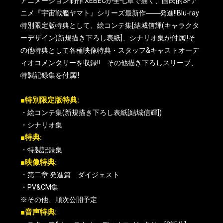
アニメーション制作:XEBECが全七章で描く、国民的SFア
ニメ『宇宙戦艦ヤマト』シリーズ最新作――発進!!Blu-ray
特別限定版特典として、絵コンテ集[結城信輝(キャラクタ
ーデザイン)新規描き下ろし表紙]、シナリオ集が付属!!そ
の他特典として各種映像特典・スタッフ&キャストオーデ
ィオコメンタリーを収録!! その他描き下ろしスリーブ、
特製記録集を付属!!
■特別限定版特典:
・絵コンテ集(新規描き下ろし表紙[結城信輝])
・シナリオ集
■特典:
・特製記録集
■映像特典:
・第二章 発進篇 ダイジェスト
・PV&CM集
※その他、順次公開予定
■音声特典: